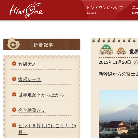
世
2013年11月20日
ブ
竹組天才！
新幹線からの富士山 
復帰レース
世界遺産下から上から
今季絶望か…
ヒントを探しに行こう！（5
月）