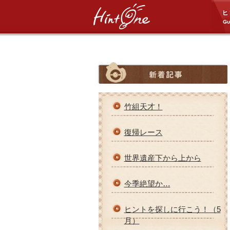
竹組天才！
復帰レース
世界遺産下から上から
今季絶望か…
ヒントを探しに行こう！（5
月）