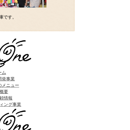
庫です。
ーム
開発事業
のメニュー
概要
頼情報
ィング事業